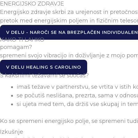
ENERGIJSKO ZDRAVJE
Skip
Energijsko zdravje skrbi za urejenost in pretočnos
to
pretok med energijskim poljem in fizičnim teleso
content
V DELU - NAROČI SE NA BREZPLAČEN INDIVIDUALE
KAKO TI LAHKO
pomagam?
spremeni svojo vibracijo in doživljanje z mojo po
V DELU HEALING S CAROLINO
S kakšnimi težavami se soočaš?
imaš težave v partnerstvu, se vrtita v istih 
se počutiš neslišana, prezrta, sama v odnos
si ujeta med tem, da držiš vse skupaj in te
Ko se spremeni energijsko polje, se spremeni tudi
Izkušnje