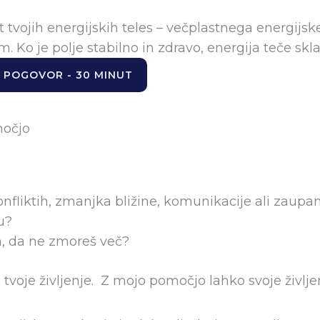
t tvojih energijskih teles – večplastnega energijs
m. Ko je polje stabilno in zdravo, energija teče 
N POGOVOR - 30 MINUT
močjo
konfliktih, zmanjka bližine, komunikacije ali zaupa
u?
m, da ne zmoreš več?
 tvoje življenje. Z mojo pomočjo lahko svoje življ