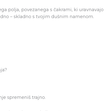
kega polja, povezanega s čakrami, ki uravnavajo
skladno – skladno s tvojim dušnim namenom.
nja?
enje spremeniš trajno.