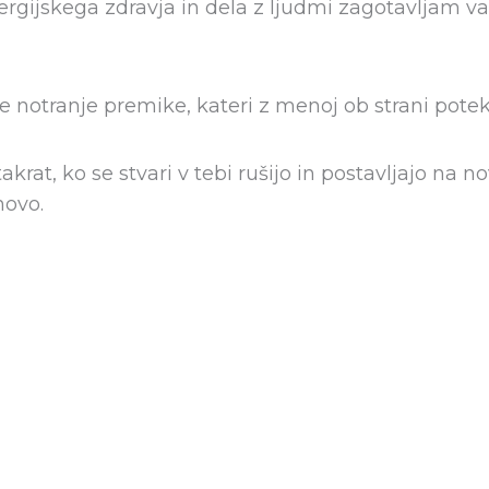
ergijskega zdravja in dela z ljudmi zagotavljam v
notranje premike, kateri z menoj ob strani potekaj
akrat, ko se stvari v tebi rušijo in postavljajo na
 novo.